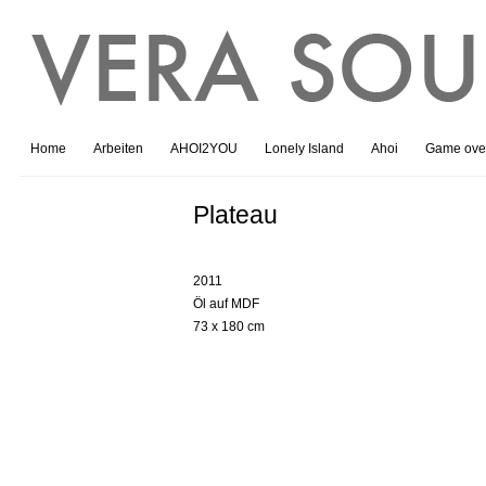
Home
Arbeiten
AHOI2YOU
Lonely Island
Ahoi
Game ove
Plateau
2011
Öl auf MDF
73 x 180 cm