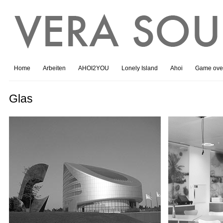
Home
Arbeiten
AHOI2YOU
Lonely Island
Ahoi
Game ove
Glas