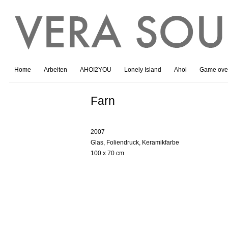
Home
Arbeiten
AHOI2YOU
Lonely Island
Ahoi
Game ove
Farn
2007
Glas, Foliendruck, Keramikfarbe
100 x 70 cm