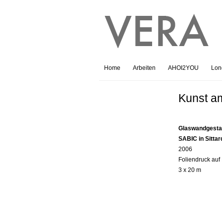
Home
Arbeiten
AHOI2YOU
Lone
Kunst a
Glaswandgestal
SABIC in Sittar
2006
Foliendruck au
3 x 20 m