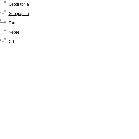
Geographia
Geographia
Farn
Nebel
O.T.